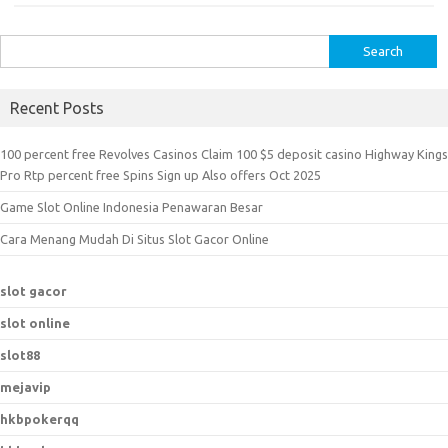
S
e
a
Recent Posts
r
c
100 percent free Revolves Casinos Claim 100 $5 deposit casino Highway Kings
h
Pro Rtp percent free Spins Sign up Also offers Oct 2025
f
Game Slot Online Indonesia Penawaran Besar
o
r
Cara Menang Mudah Di Situs Slot Gacor Online
:
slot gacor
slot online
slot88
mejavip
hkbpokerqq