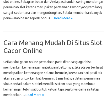
slot online. Sebagian besar dari Anda pasti sudah sering mendengar
permainan slot karena merupakan permainan favorit yang terbilang
sangat sederhana dan menguntungkan. Selalu memberikan banyak
penawaran besar seperti bonus…
Read More »
Cara Menang Mudah Di Situs Slot
Gacor Online
Setiap slot gacor online permainan pasti dirancang agar bisa
memberikan kemenangan untuk para bettornya. Jika player berhasil
mendapatkan kemenangan selama bermain, keesokan hari pasti tak
akan segan untuk kembali bermain. Sama halnya dalam permainan
slot. Kendati dalam slot ini memiliki sistem acak yang membuat
kemenangan lebih sulit untuk keluar, tapi sejatinya game ini tetap
memberikan…
Read More »