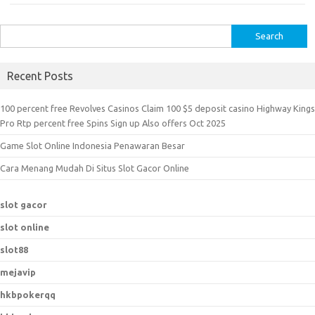
S
e
a
Recent Posts
r
c
100 percent free Revolves Casinos Claim 100 $5 deposit casino Highway Kings
h
Pro Rtp percent free Spins Sign up Also offers Oct 2025
f
Game Slot Online Indonesia Penawaran Besar
o
r
Cara Menang Mudah Di Situs Slot Gacor Online
:
slot gacor
slot online
slot88
mejavip
hkbpokerqq