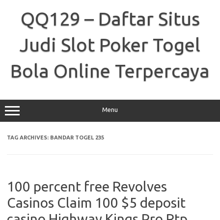
Skip
to
QQ129 – Daftar Situs
content
Judi Slot Poker Togel
Bola Online Terpercaya
Menu
TAG ARCHIVES:
BANDAR TOGEL 235
100 percent free Revolves
Casinos Claim 100 $5 deposit
casino Highway Kings Pro Rtp