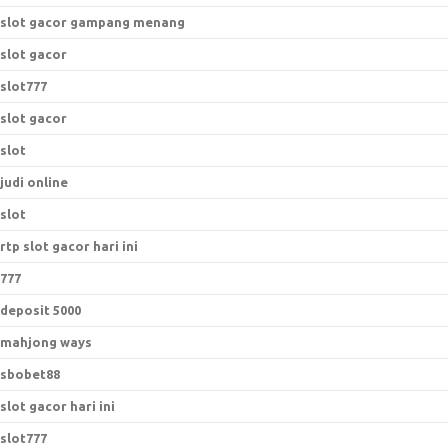
slot gacor gampang menang
slot gacor
slot777
slot gacor
slot
judi online
slot
rtp slot gacor hari ini
777
deposit 5000
mahjong ways
sbobet88
slot gacor hari ini
slot777