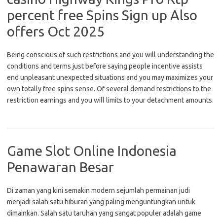
percent free Spins Sign up Also
offers Oct 2025
Being conscious of such restrictions and you will understanding the
conditions and terms just before saying people incentive assists
end unpleasant unexpected situations and you may maximizes your
own totally free spins sense. Of several demand restrictions to the
restriction earnings and you will limits to your detachment amounts.
Game Slot Online Indonesia
Penawaran Besar
Di zaman yang kini semakin modern sejumlah permainan judi
menjadi salah satu hiburan yang paling menguntungkan untuk
dimainkan. Salah satu taruhan yang sangat populer adalah game