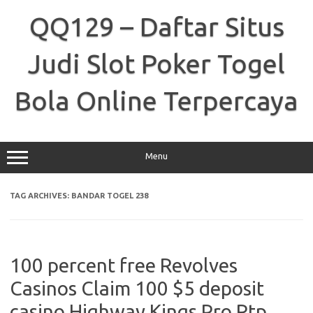
Skip
to
QQ129 – Daftar Situs
content
Judi Slot Poker Togel
Bola Online Terpercaya
Menu
TAG ARCHIVES:
BANDAR TOGEL 238
100 percent free Revolves
Casinos Claim 100 $5 deposit
casino Highway Kings Pro Rtp