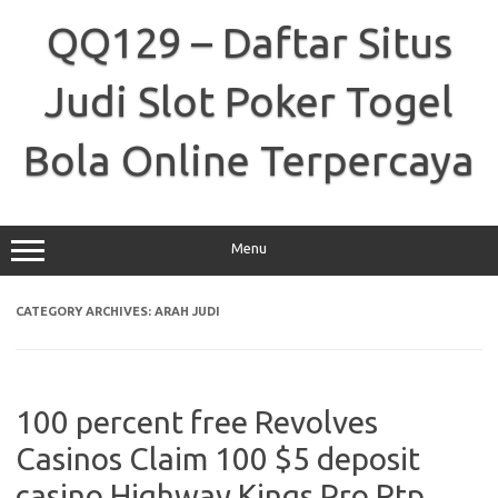
Skip
to
QQ129 – Daftar Situs
content
Judi Slot Poker Togel
Bola Online Terpercaya
Menu
CATEGORY ARCHIVES:
ARAH JUDI
100 percent free Revolves
Casinos Claim 100 $5 deposit
casino Highway Kings Pro Rtp