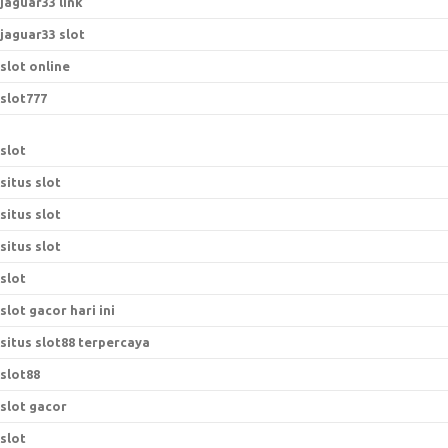
jaguar33 link
jaguar33 slot
slot online
slot777
slot
situs slot
situs slot
situs slot
slot
slot gacor hari ini
situs slot88 terpercaya
slot88
slot gacor
slot