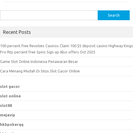
S
e
a
Recent Posts
r
c
100 percent free Revolves Casinos Claim 100 $5 deposit casino Highway Kings
h
Pro Rtp percent free Spins Sign up Also offers Oct 2025
f
Game Slot Online Indonesia Penawaran Besar
o
r
Cara Menang Mudah Di Situs Slot Gacor Online
:
slot gacor
slot online
slot88
mejavip
hkbpokerqq