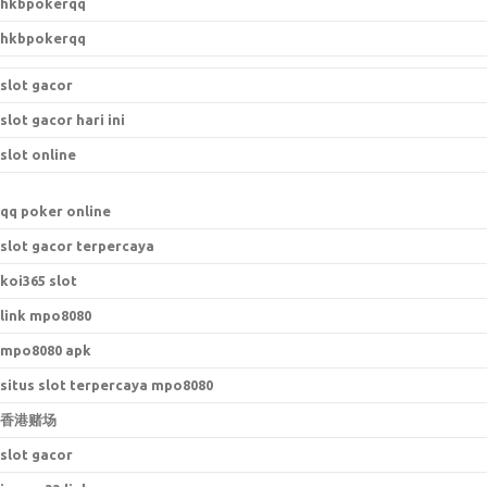
hkbpokerqq
hkbpokerqq
slot gacor
slot gacor hari ini
slot online
qq poker online
slot gacor terpercaya
koi365 slot
link mpo8080
mpo8080 apk
situs slot terpercaya mpo8080
香港赌场
slot gacor