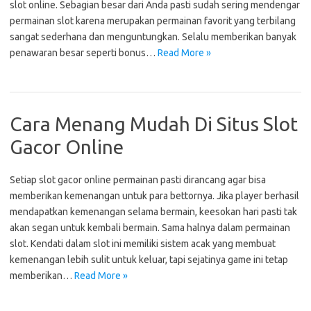
slot online. Sebagian besar dari Anda pasti sudah sering mendengar
permainan slot karena merupakan permainan favorit yang terbilang
sangat sederhana dan menguntungkan. Selalu memberikan banyak
penawaran besar seperti bonus…
Read More »
Cara Menang Mudah Di Situs Slot
Gacor Online
Setiap slot gacor online permainan pasti dirancang agar bisa
memberikan kemenangan untuk para bettornya. Jika player berhasil
mendapatkan kemenangan selama bermain, keesokan hari pasti tak
akan segan untuk kembali bermain. Sama halnya dalam permainan
slot. Kendati dalam slot ini memiliki sistem acak yang membuat
kemenangan lebih sulit untuk keluar, tapi sejatinya game ini tetap
memberikan…
Read More »