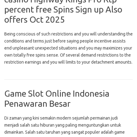
percent free Spins Sign up Also
offers Oct 2025
Being conscious of such restrictions and you will understanding the
conditions and terms just before saying people incentive assists
end unpleasant unexpected situations and you may maximizes your
own totally free spins sense. Of several demand restrictions to the
restriction earnings and you will limits to your detachment amounts.
Game Slot Online Indonesia
Penawaran Besar
Di zaman yang kini semakin modern sejumlah permainan judi
menjadi salah satu hiburan yang paling menguntungkan untuk
dimainkan. Salah satu taruhan yang sangat populer adalah game