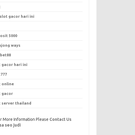
t
 slot gacor hari ini
osit 5000
jong ways
bet88
t gacor hari ini
t777
t online
t gacor
t server thailand
r More Information Please
Contact Us
sa seo judi