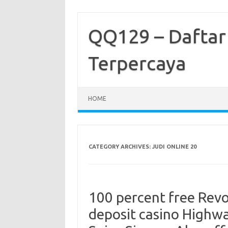
Skip
to
content
QQ129 – Daftar 
Terpercaya
HOME
CATEGORY ARCHIVES:
JUDI ONLINE 20
100 percent free Revo
deposit casino Highwa