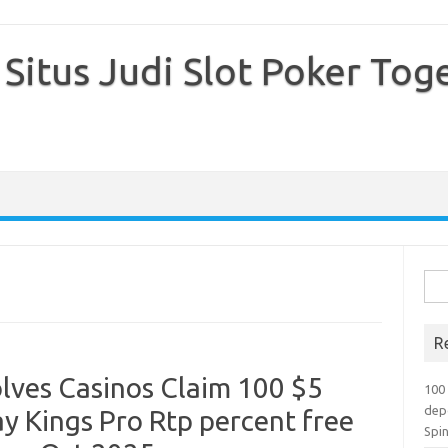
Situs Judi Slot Poker Tog
Sea
for:
R
lves Casinos Claim 100 $5
100
dep
y Kings Pro Rtp percent free
Spin