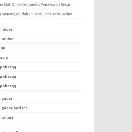
e Slot Online Indonesia Penawaran Besar
a Menang Mudah Di Situs Slot Gacor Online
t gacor
t online
t88
avip
bpokerqq
bpokerqq
bpokerqq
t gacor
t gacor hari ini
t online