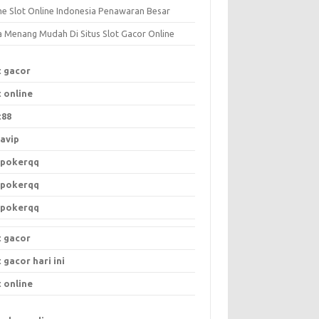
e Slot Online Indonesia Penawaran Besar
a Menang Mudah Di Situs Slot Gacor Online
t gacor
t online
t88
avip
bpokerqq
bpokerqq
bpokerqq
t gacor
t gacor hari ini
t online