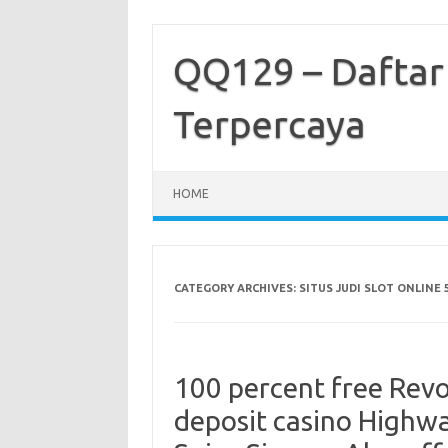
Skip
to
content
QQ129 – Daftar 
Terpercaya
HOME
CATEGORY ARCHIVES:
SITUS JUDI SLOT ONLINE 
100 percent free Revo
deposit casino Highwa