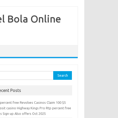
el Bola Online
rch
ecent Posts
 percent free Revolves Casinos Claim 100 $5
osit casino Highway Kings Pro Rtp percent free
s Sign up Also offers Oct 2025