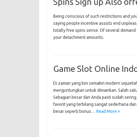
Spins Sign up Also of
Being conscious of such restrictions and yo
saying people incentive assists end unplea
totally free spins sense. Of several demand re
your detachment amounts.
Game Slot Online Ind
Di zaman yang kini semakin modern sejumlah 
menguntungkan untuk dimainkan. Salah satu 
Sebagian besar dari Anda pasti sudah seri
favorit yang terbilang sangat sederhana d
besar seperti bonus…
Read More »