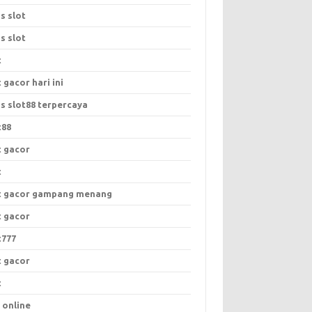
us slot
us slot
t
t gacor hari ini
us slot88 terpercaya
t88
t gacor
t
t gacor gampang menang
t gacor
t777
t gacor
t
i online