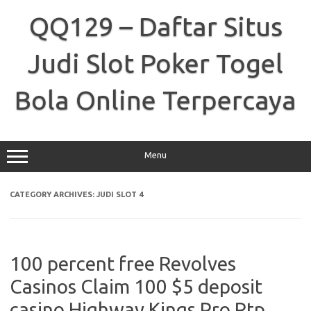
Skip
to
QQ129 – Daftar Situs
content
Judi Slot Poker Togel
Bola Online Terpercaya
Menu
CATEGORY ARCHIVES:
JUDI SLOT 4
100 percent free Revolves
Casinos Claim 100 $5 deposit
casino Highway Kings Pro Rtp