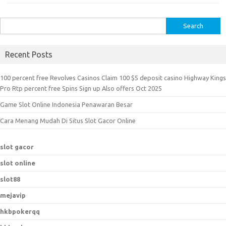
S
e
a
Recent Posts
r
c
100 percent free Revolves Casinos Claim 100 $5 deposit casino Highway Kings
h
Pro Rtp percent free Spins Sign up Also offers Oct 2025
f
Game Slot Online Indonesia Penawaran Besar
o
r
Cara Menang Mudah Di Situs Slot Gacor Online
:
slot gacor
slot online
slot88
mejavip
hkbpokerqq