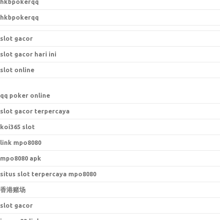
hkbpokerqq
hkbpokerqq
slot gacor
slot gacor hari ini
slot online
qq poker online
slot gacor terpercaya
koi365 slot
link mpo8080
mpo8080 apk
situs slot terpercaya mpo8080
香港赌场
slot gacor