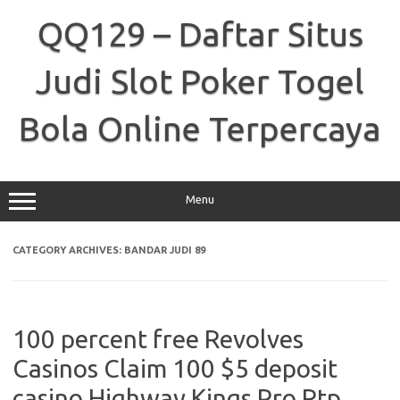
Skip
to
QQ129 – Daftar Situs
content
Judi Slot Poker Togel
Bola Online Terpercaya
Menu
CATEGORY ARCHIVES:
BANDAR JUDI 89
100 percent free Revolves
Casinos Claim 100 $5 deposit
casino Highway Kings Pro Rtp