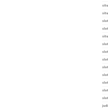
sit
sit
slo
slo
sit
slo
slo
slo
slo
slo
slo
slo
slo
jud