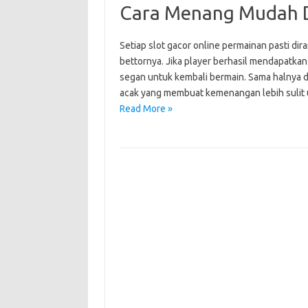
Cara Menang Mudah Di
Setiap slot gacor online permainan pasti d
bettornya. Jika player berhasil mendapatka
segan untuk kembali bermain. Sama halnya da
acak yang membuat kemenangan lebih sulit u
Read More »