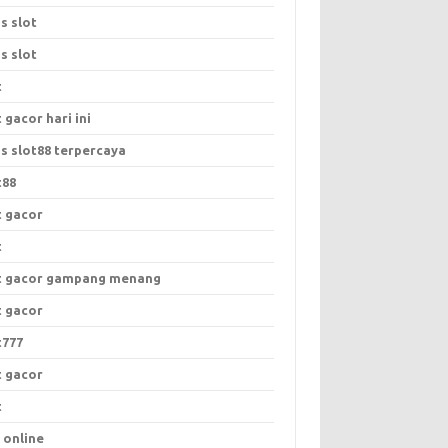
us slot
us slot
t
t gacor hari ini
us slot88 terpercaya
t88
t gacor
t
t gacor gampang menang
t gacor
t777
t gacor
t
i online