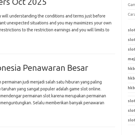
fers Oct 2025
Gam
Car
u will understanding the conditions and terms just before
sant unexpected situations and you may maximizes your own
strictions to the restriction earnings and you will limits to
slo
slo
slo
mej
onesia Penawaran Besar
hk
hk
permainan judi menjadi salah satu hiburan yang paling
hk
taruhan yang sangat populer adalah game slot online.
ng mendengar permainan slot karena merupakan permainan
slo
an menguntungkan. Selalu memberikan banyak penawaran
slo
slo