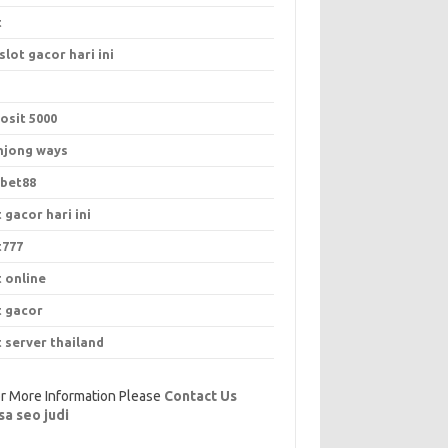
t
 slot gacor hari ini
osit 5000
jong ways
bet88
t gacor hari ini
t777
t online
t gacor
t server thailand
r More Information Please
Contact Us
sa seo judi