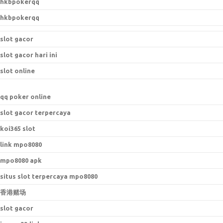
hkbpokerqq
hkbpokerqq
slot gacor
slot gacor hari ini
slot online
qq poker online
slot gacor terpercaya
koi365 slot
link mpo8080
mpo8080 apk
situs slot terpercaya mpo8080
香港赌场
slot gacor