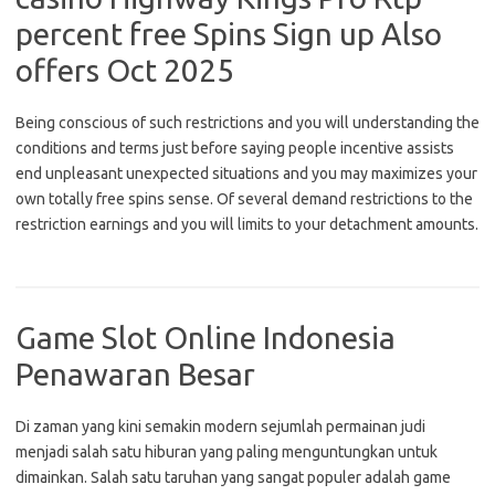
percent free Spins Sign up Also
offers Oct 2025
Being conscious of such restrictions and you will understanding the
conditions and terms just before saying people incentive assists
end unpleasant unexpected situations and you may maximizes your
own totally free spins sense. Of several demand restrictions to the
restriction earnings and you will limits to your detachment amounts.
Game Slot Online Indonesia
Penawaran Besar
Di zaman yang kini semakin modern sejumlah permainan judi
menjadi salah satu hiburan yang paling menguntungkan untuk
dimainkan. Salah satu taruhan yang sangat populer adalah game