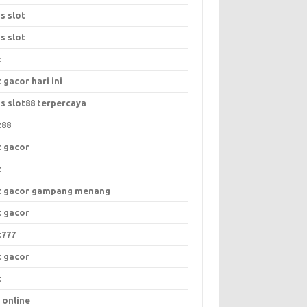
us slot
us slot
t
t gacor hari ini
us slot88 terpercaya
t88
t gacor
t
t gacor gampang menang
t gacor
t777
t gacor
t
i online