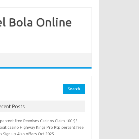
el Bola Online
rch
ecent Posts
 percent free Revolves Casinos Claim 100 $5
osit casino Highway Kings Pro Rtp percent free
s Sign up Also offers Oct 2025