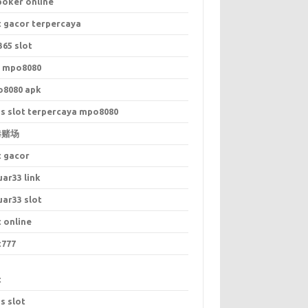
poker online
t gacor terpercaya
365 slot
k mpo8080
8080 apk
us slot terpercaya mpo8080
港赌场
t gacor
uar33 link
uar33 slot
t online
t777
t
us slot