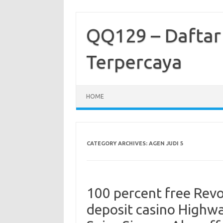
Skip
to
content
QQ129 – Daftar 
Terpercaya
HOME
CATEGORY ARCHIVES:
AGEN JUDI 5
100 percent free Revo
deposit casino Highwa