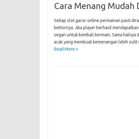
Cara Menang Mudah Di
Setiap slot gacor online permainan pasti d
bettornya. Jika player berhasil mendapatka
segan untuk kembali bermain. Sama halnya da
acak yang membuat kemenangan lebih sulit u
Read More »