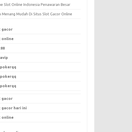
e Slot Online Indonesia Penawaran Besar
a Menang Mudah Di Situs Slot Gacor Online
t gacor
t online
t88
avip
bpokerqq
bpokerqq
bpokerqq
t gacor
t gacor hari ini
t online