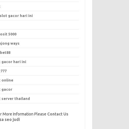
t
 slot gacor hari ini
osit 5000
jong ways
bet88
t gacor hari ini
t777
t online
t gacor
t server thailand
r More Information Please
Contact Us
sa seo judi