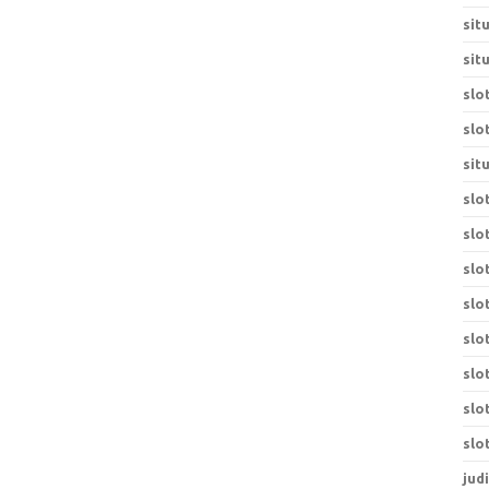
sit
sit
slo
slo
sit
slo
slo
slo
slo
slo
slo
slo
slo
jud