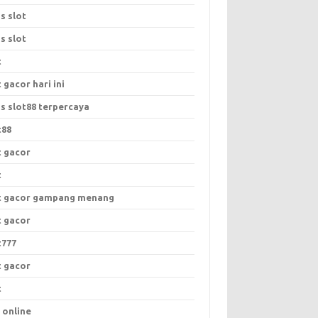
us slot
us slot
t
t gacor hari ini
us slot88 terpercaya
t88
t gacor
t
t gacor gampang menang
t gacor
t777
t gacor
t
i online