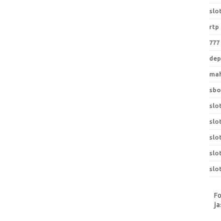
slo
rtp
777
dep
mah
sbo
slo
slo
slo
slo
slo
Fo
ja