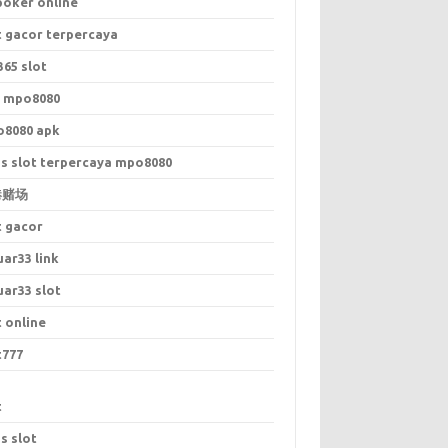
poker online
t gacor terpercaya
365 slot
k mpo8080
8080 apk
us slot terpercaya mpo8080
港赌场
t gacor
uar33 link
uar33 slot
t online
t777
t
us slot