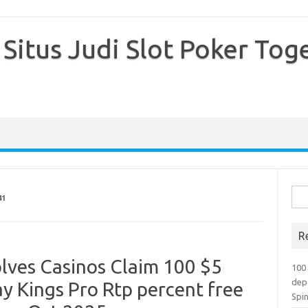
Situs Judi Slot Poker Tog
Sea
41
for:
R
lves Casinos Claim 100 $5
100
dep
y Kings Pro Rtp percent free
Spin