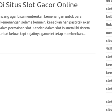
qq 
 Situs Slot Gacor Online
slo
irancang agar bisa memberikan kemenangan untuk para
koi
n kemenangan selama bermain, keesokan hari pasti tak akan
lin
lam permainan slot. Kendati dalam slot ini memiliki sistem
mpo
ntuk keluar, tapi sejatinya game ini tetap memberikan…
sit
香
slo
jag
jag
slo
slo
slo
sit