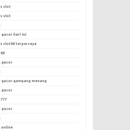
us slot
us slot
t
t gacor hari ini
us slot88 terpercaya
t88
t gacor
t
t gacor gampang menang
t gacor
t777
t gacor
t
i online