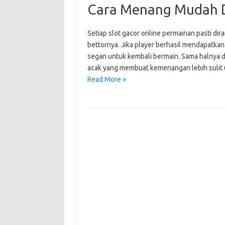
Cara Menang Mudah Di
Setiap slot gacor online permainan pasti d
bettornya. Jika player berhasil mendapatka
segan untuk kembali bermain. Sama halnya da
acak yang membuat kemenangan lebih sulit u
Read More »