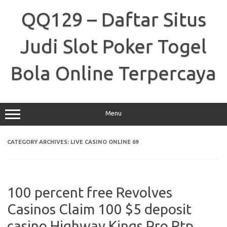
Skip
to
QQ129 – Daftar Situs
content
Judi Slot Poker Togel
Bola Online Terpercaya
Menu
CATEGORY ARCHIVES:
LIVE CASINO ONLINE 69
100 percent free Revolves
Casinos Claim 100 $5 deposit
casino Highway Kings Pro Rtp