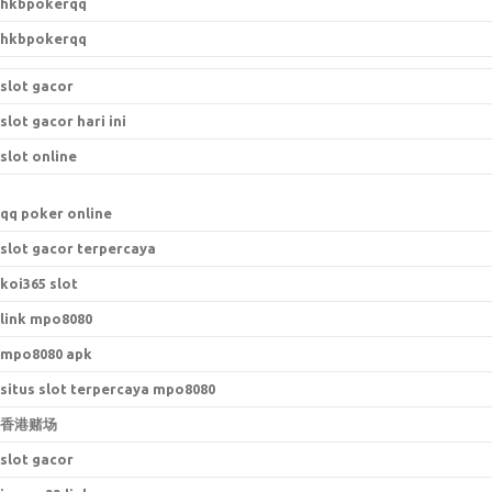
hkbpokerqq
hkbpokerqq
slot gacor
slot gacor hari ini
slot online
qq poker online
slot gacor terpercaya
koi365 slot
link mpo8080
mpo8080 apk
situs slot terpercaya mpo8080
香港赌场
slot gacor