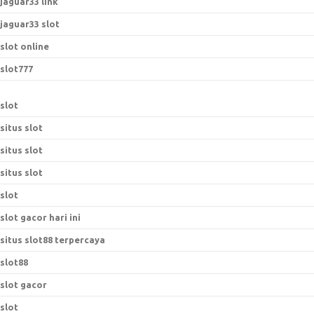
jaguar33 link
jaguar33 slot
slot online
slot777
slot
situs slot
situs slot
situs slot
slot
slot gacor hari ini
situs slot88 terpercaya
slot88
slot gacor
slot