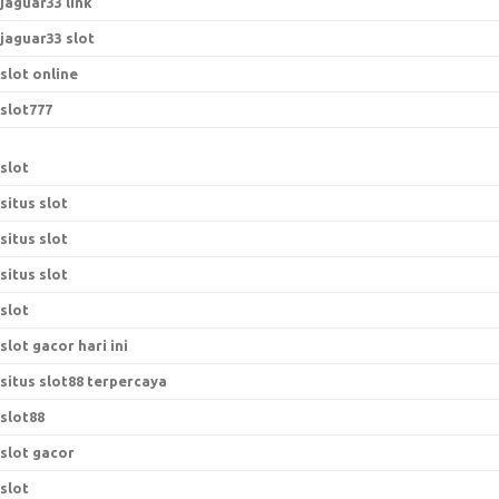
jaguar33 link
jaguar33 slot
slot online
slot777
slot
situs slot
situs slot
situs slot
slot
slot gacor hari ini
situs slot88 terpercaya
slot88
slot gacor
slot