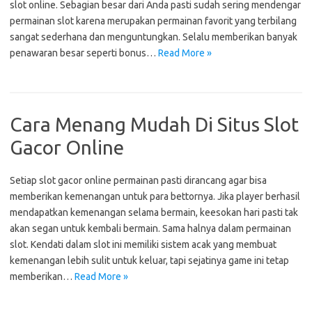
slot online. Sebagian besar dari Anda pasti sudah sering mendengar
permainan slot karena merupakan permainan favorit yang terbilang
sangat sederhana dan menguntungkan. Selalu memberikan banyak
penawaran besar seperti bonus…
Read More »
Cara Menang Mudah Di Situs Slot
Gacor Online
Setiap slot gacor online permainan pasti dirancang agar bisa
memberikan kemenangan untuk para bettornya. Jika player berhasil
mendapatkan kemenangan selama bermain, keesokan hari pasti tak
akan segan untuk kembali bermain. Sama halnya dalam permainan
slot. Kendati dalam slot ini memiliki sistem acak yang membuat
kemenangan lebih sulit untuk keluar, tapi sejatinya game ini tetap
memberikan…
Read More »