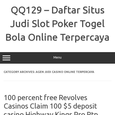
Skip
to
QQ129 – Daftar Situs
content
Judi Slot Poker Togel
Bola Online Terpercaya
Menu
CATEGORY ARCHIVES:
AGEN JUDI CASINO ONLINE TERPERCAYA
100 percent free Revolves
Casinos Claim 100 $5 deposit
casino Highway Kings Pro Rtp