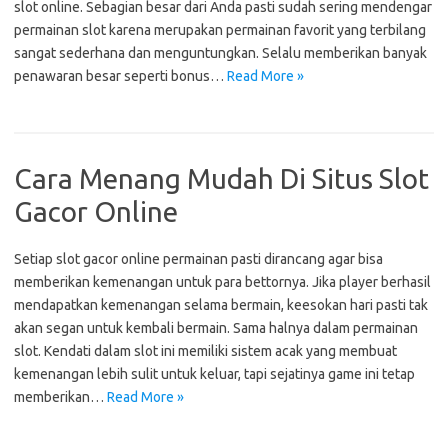
slot online. Sebagian besar dari Anda pasti sudah sering mendengar
permainan slot karena merupakan permainan favorit yang terbilang
sangat sederhana dan menguntungkan. Selalu memberikan banyak
penawaran besar seperti bonus…
Read More »
Cara Menang Mudah Di Situs Slot
Gacor Online
Setiap slot gacor online permainan pasti dirancang agar bisa
memberikan kemenangan untuk para bettornya. Jika player berhasil
mendapatkan kemenangan selama bermain, keesokan hari pasti tak
akan segan untuk kembali bermain. Sama halnya dalam permainan
slot. Kendati dalam slot ini memiliki sistem acak yang membuat
kemenangan lebih sulit untuk keluar, tapi sejatinya game ini tetap
memberikan…
Read More »