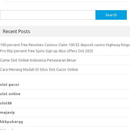
S
e
a
Recent Posts
r
c
100 percent free Revolves Casinos Claim 100 $5 deposit casino Highway Kings
h
Pro Rtp percent free Spins Sign up Also offers Oct 2025
f
Game Slot Online Indonesia Penawaran Besar
o
r
Cara Menang Mudah Di Situs Slot Gacor Online
:
slot gacor
slot online
slot88
mejavip
hkbpokerqq