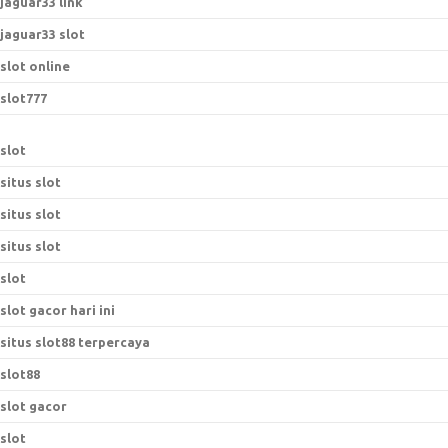
jaguar33 link
jaguar33 slot
slot online
slot777
slot
situs slot
situs slot
situs slot
slot
slot gacor hari ini
situs slot88 terpercaya
slot88
slot gacor
slot