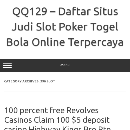
Skip
to
QQ129 – Daftar Situs
content
Judi Slot Poker Togel
Bola Online Terpercaya
Menu
CATEGORY ARCHIVES:
396 SLOT
100 percent free Revolves
Casinos Claim 100 $5 deposit
casino Highway Kings Pro Rtp