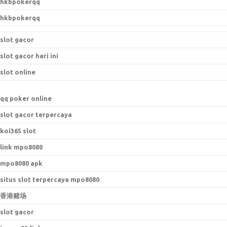
hkbpokerqq
hkbpokerqq
slot gacor
slot gacor hari ini
slot online
qq poker online
slot gacor terpercaya
koi365 slot
link mpo8080
mpo8080 apk
situs slot terpercaya mpo8080
香港赌场
slot gacor