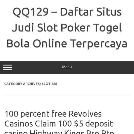
Skip
to
QQ129 – Daftar Situs
content
Judi Slot Poker Togel
Bola Online Terpercaya
Menu
CATEGORY ARCHIVES:
SLOT 888
100 percent free Revolves
Casinos Claim 100 $5 deposit
casino Highway Kings Pro Rtp