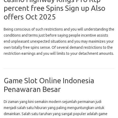
percent free Spins Sign up Also
offers Oct 2025
Being conscious of such restrictions and you will understanding the
conditions and terms just before saying people incentive assists
end unpleasant unexpected situations and you may maximizes your
own totally free spins sense. Of several demand restrictions to the
restriction earnings and you will limits to your detachment amounts.
Game Slot Online Indonesia
Penawaran Besar
Di zaman yang kini semakin modern sejumlah permainan judi
menjadi salah satu hiburan yang paling menguntungkan untuk
dimainkan. Salah satu taruhan yang sangat populer adalah game