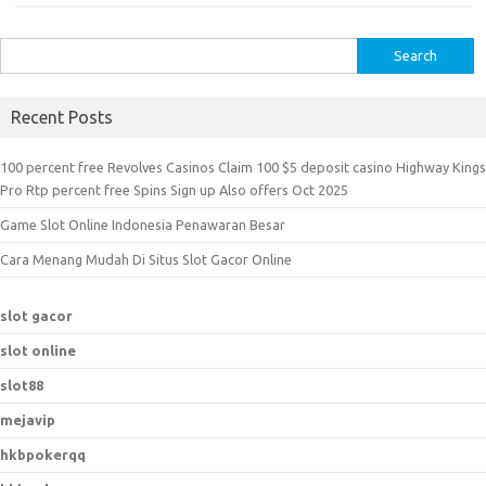
S
e
a
Recent Posts
r
c
100 percent free Revolves Casinos Claim 100 $5 deposit casino Highway Kings
h
Pro Rtp percent free Spins Sign up Also offers Oct 2025
f
Game Slot Online Indonesia Penawaran Besar
o
r
Cara Menang Mudah Di Situs Slot Gacor Online
:
slot gacor
slot online
slot88
mejavip
hkbpokerqq