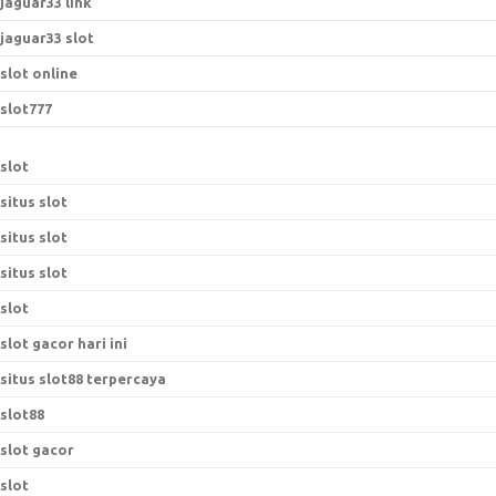
jaguar33 link
jaguar33 slot
slot online
slot777
slot
situs slot
situs slot
situs slot
slot
slot gacor hari ini
situs slot88 terpercaya
slot88
slot gacor
slot