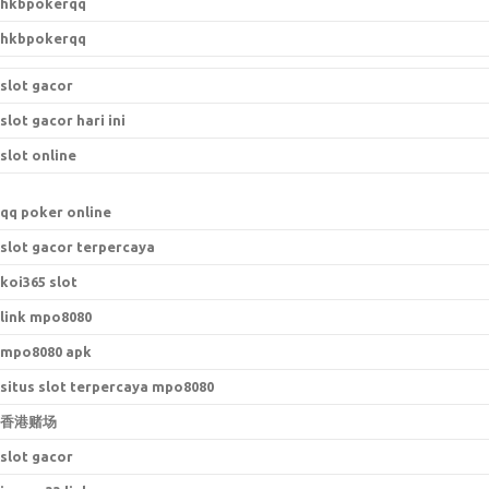
hkbpokerqq
hkbpokerqq
slot gacor
slot gacor hari ini
slot online
qq poker online
slot gacor terpercaya
koi365 slot
link mpo8080
mpo8080 apk
situs slot terpercaya mpo8080
香港赌场
slot gacor