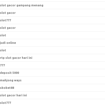
slot gacor gampang menang
slot gacor
slot777
slot gacor
slot
judi online
slot
rtp slot gacor hari ini
777
deposit 5000
mahjong ways
sbobet88
slot gacor hari ini
slot777