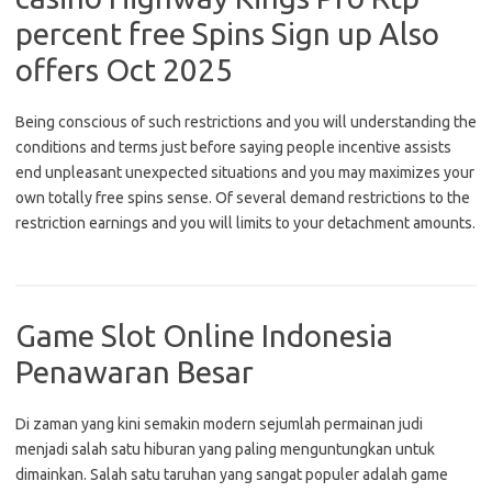
percent free Spins Sign up Also
offers Oct 2025
Being conscious of such restrictions and you will understanding the
conditions and terms just before saying people incentive assists
end unpleasant unexpected situations and you may maximizes your
own totally free spins sense. Of several demand restrictions to the
restriction earnings and you will limits to your detachment amounts.
Game Slot Online Indonesia
Penawaran Besar
Di zaman yang kini semakin modern sejumlah permainan judi
menjadi salah satu hiburan yang paling menguntungkan untuk
dimainkan. Salah satu taruhan yang sangat populer adalah game