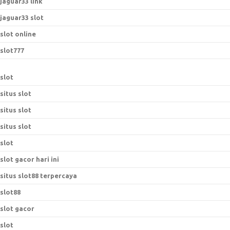
jaguar33 link
jaguar33 slot
slot online
slot777
slot
situs slot
situs slot
situs slot
slot
slot gacor hari ini
situs slot88 terpercaya
slot88
slot gacor
slot