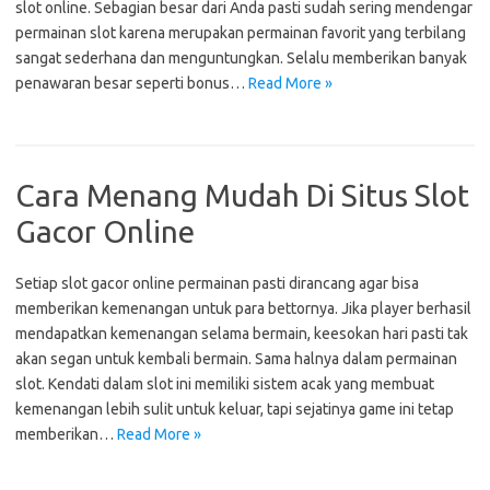
slot online. Sebagian besar dari Anda pasti sudah sering mendengar
permainan slot karena merupakan permainan favorit yang terbilang
sangat sederhana dan menguntungkan. Selalu memberikan banyak
penawaran besar seperti bonus…
Read More »
Cara Menang Mudah Di Situs Slot
Gacor Online
Setiap slot gacor online permainan pasti dirancang agar bisa
memberikan kemenangan untuk para bettornya. Jika player berhasil
mendapatkan kemenangan selama bermain, keesokan hari pasti tak
akan segan untuk kembali bermain. Sama halnya dalam permainan
slot. Kendati dalam slot ini memiliki sistem acak yang membuat
kemenangan lebih sulit untuk keluar, tapi sejatinya game ini tetap
memberikan…
Read More »