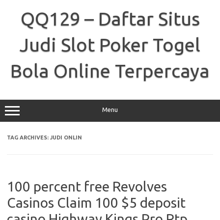
Skip
to
QQ129 – Daftar Situs
content
Judi Slot Poker Togel
Bola Online Terpercaya
Menu
TAG ARCHIVES:
JUDI ONLIN
100 percent free Revolves
Casinos Claim 100 $5 deposit
casino Highway Kings Pro Rtp