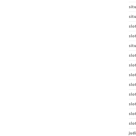
sit
sit
slo
slo
sit
slo
slo
slo
slo
slo
slo
slo
slo
jud