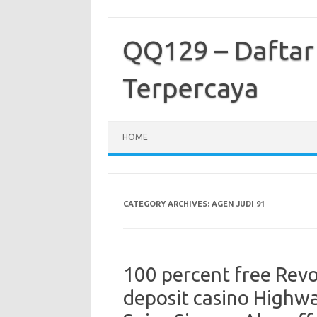
Skip
to
content
QQ129 – Daftar 
Terpercaya
HOME
CATEGORY ARCHIVES:
AGEN JUDI 91
100 percent free Revo
deposit casino Highwa