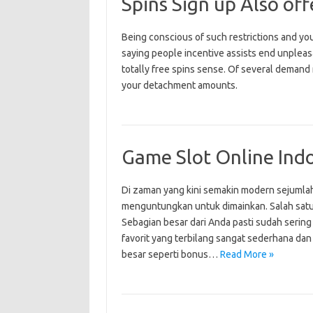
Spins Sign up Also of
Being conscious of such restrictions and yo
saying people incentive assists end unplea
totally free spins sense. Of several demand re
your detachment amounts.
Game Slot Online Ind
Di zaman yang kini semakin modern sejumlah 
menguntungkan untuk dimainkan. Salah satu 
Sebagian besar dari Anda pasti sudah seri
favorit yang terbilang sangat sederhana d
besar seperti bonus…
Read More »