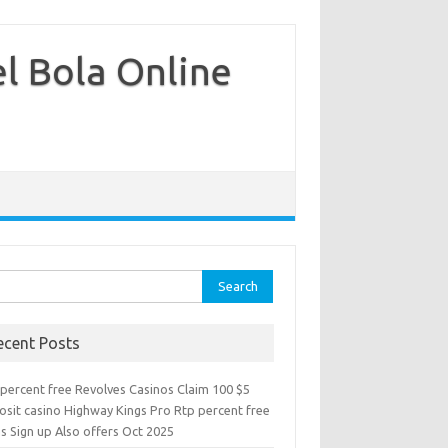
el Bola Online
rch
ecent Posts
 percent free Revolves Casinos Claim 100 $5
osit casino Highway Kings Pro Rtp percent free
s Sign up Also offers Oct 2025