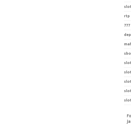
slo
rtp
777
dep
mah
sbo
slo
slo
slo
slo
slo
Fo
ja