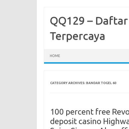
Skip
to
content
QQ129 – Daftar 
Terpercaya
HOME
CATEGORY ARCHIVES:
BANDAR TOGEL 60
100 percent free Revo
deposit casino Highwa