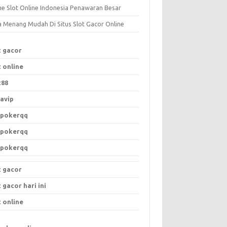
e Slot Online Indonesia Penawaran Besar
a Menang Mudah Di Situs Slot Gacor Online
t gacor
t online
t88
avip
bpokerqq
bpokerqq
bpokerqq
t gacor
t gacor hari ini
t online