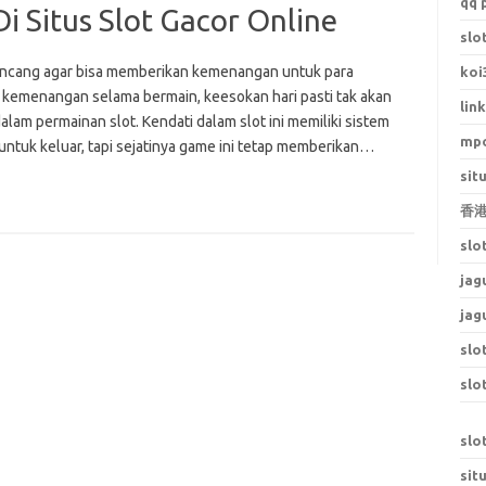
qq 
 Situs Slot Gacor Online
slo
irancang agar bisa memberikan kemenangan untuk para
koi
n kemenangan selama bermain, keesokan hari pasti tak akan
lin
lam permainan slot. Kendati dalam slot ini memiliki sistem
mpo
ntuk keluar, tapi sejatinya game ini tetap memberikan…
sit
香
slo
jag
jag
slo
slo
slo
sit