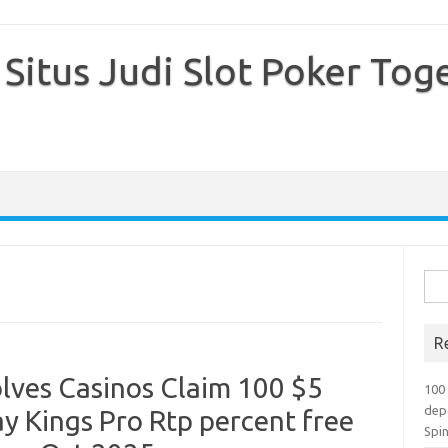
Situs Judi Slot Poker Tog
Sea
for:
R
lves Casinos Claim 100 $5
100
dep
y Kings Pro Rtp percent free
Spin