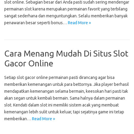
slot online. Sebagian besar dari Anda pasti sudah sering mendengar
permainan slot karena merupakan permainan favorit yang terbilang
sangat sederhana dan menguntungkan. Selalu memberikan banyak
penawaran besar seperti bonus…
Read More »
Cara Menang Mudah Di Situs Slot
Gacor Online
Setiap slot gacor online permainan pasti dirancang agar bisa
memberikan kemenangan untuk para bettornya. Jika player berhasil
mendapatkan kemenangan selama bermain, keesokan hari pasti tak
akan segan untuk kembali bermain. Sama halnya dalam permainan
slot. Kendati dalam slot ini memiliki sistem acak yang membuat
kemenangan lebih sulit untuk keluar, tapi sejatinya game ini tetap
memberikan…
Read More »