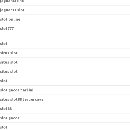
jaguar33 link
jaguar33 slot
slot online
slot777
slot
situs slot
situs slot
situs slot
slot
slot gacor hari ini
situs slot88 terpercaya
slot88
slot gacor
slot