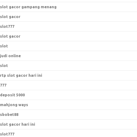
slot gacor gampang menang
slot gacor
slot777
slot gacor
slot
judi online
slot
rtp slot gacor hari ini
777
deposit 5000
mahjong ways
sbobet88
slot gacor hari ini
slot777