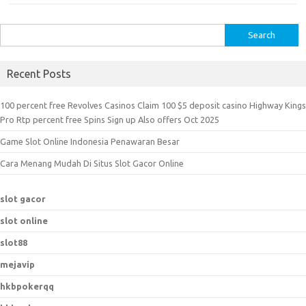
S
e
a
Recent Posts
r
c
100 percent free Revolves Casinos Claim 100 $5 deposit casino Highway Kings
h
Pro Rtp percent free Spins Sign up Also offers Oct 2025
f
Game Slot Online Indonesia Penawaran Besar
o
r
Cara Menang Mudah Di Situs Slot Gacor Online
:
slot gacor
slot online
slot88
mejavip
hkbpokerqq