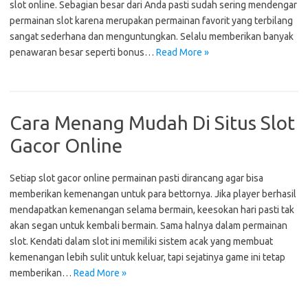
slot online. Sebagian besar dari Anda pasti sudah sering mendengar
permainan slot karena merupakan permainan favorit yang terbilang
sangat sederhana dan menguntungkan. Selalu memberikan banyak
penawaran besar seperti bonus…
Read More »
Cara Menang Mudah Di Situs Slot
Gacor Online
Setiap slot gacor online permainan pasti dirancang agar bisa
memberikan kemenangan untuk para bettornya. Jika player berhasil
mendapatkan kemenangan selama bermain, keesokan hari pasti tak
akan segan untuk kembali bermain. Sama halnya dalam permainan
slot. Kendati dalam slot ini memiliki sistem acak yang membuat
kemenangan lebih sulit untuk keluar, tapi sejatinya game ini tetap
memberikan…
Read More »