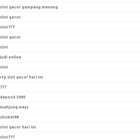
slot gacor gampang menang
slot gacor
slot777
slot gacor
slot
judi online
slot
rtp slot gacor hari ini
777
deposit 5000
mahjong ways
sbobet88
slot gacor hari ini
slot777