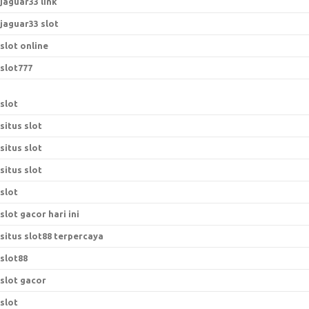
jaguar33 link
jaguar33 slot
slot online
slot777
slot
situs slot
situs slot
situs slot
slot
slot gacor hari ini
situs slot88 terpercaya
slot88
slot gacor
slot