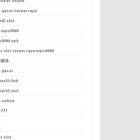
poker online
t gacor terpercaya
365 slot
k mpo8080
8080 apk
us slot terpercaya mpo8080
港赌场
t gacor
uar33 link
uar33 slot
t online
t777
t
us slot