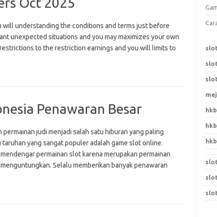
fers Oct 2025
Gam
Car
u will understanding the conditions and terms just before
sant unexpected situations and you may maximizes your own
strictions to the restriction earnings and you will limits to
slo
slo
slo
mej
onesia Penawaran Besar
hk
hk
permainan judi menjadi salah satu hiburan yang paling
hk
taruhan yang sangat populer adalah game slot online.
ng mendengar permainan slot karena merupakan permainan
slo
an menguntungkan. Selalu memberikan banyak penawaran
slo
slo