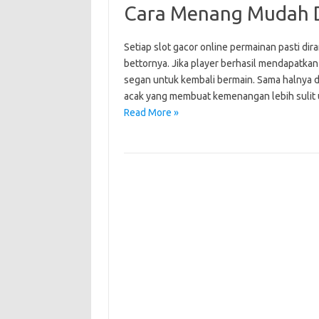
Cara Menang Mudah Di
Setiap slot gacor online permainan pasti d
bettornya. Jika player berhasil mendapatka
segan untuk kembali bermain. Sama halnya da
acak yang membuat kemenangan lebih sulit u
Read More »