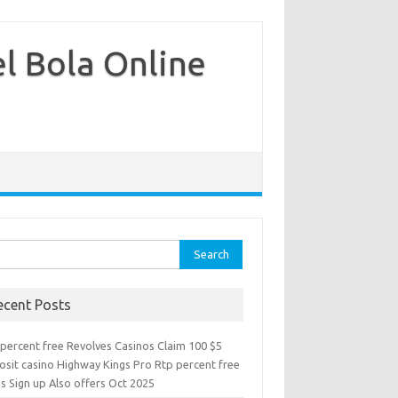
el Bola Online
rch
ecent Posts
 percent free Revolves Casinos Claim 100 $5
osit casino Highway Kings Pro Rtp percent free
s Sign up Also offers Oct 2025