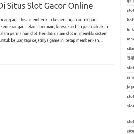
qq 
 Situs Slot Gacor Online
slo
irancang agar bisa memberikan kemenangan untuk para
koi
n kemenangan selama bermain, keesokan hari pasti tak akan
lin
lam permainan slot. Kendati dalam slot ini memiliki sistem
mpo
ntuk keluar, tapi sejatinya game ini tetap memberikan…
sit
香
slo
jag
jag
slo
slo
slo
sit