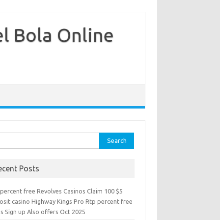
el Bola Online
rch
ecent Posts
 percent free Revolves Casinos Claim 100 $5
osit casino Highway Kings Pro Rtp percent free
s Sign up Also offers Oct 2025