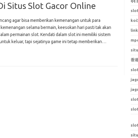
qq 
 Situs Slot Gacor Online
slo
irancang agar bisa memberikan kemenangan untuk para
koi
n kemenangan selama bermain, keesokan hari pasti tak akan
lin
lam permainan slot. Kendati dalam slot ini memiliki sistem
mpo
ntuk keluar, tapi sejatinya game ini tetap memberikan…
sit
香
slo
jag
jag
slo
slo
slo
sit