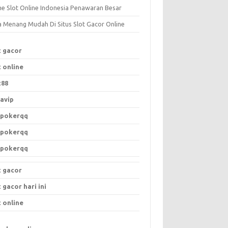
e Slot Online Indonesia Penawaran Besar
a Menang Mudah Di Situs Slot Gacor Online
t gacor
t online
t88
avip
bpokerqq
bpokerqq
bpokerqq
t gacor
t gacor hari ini
t online