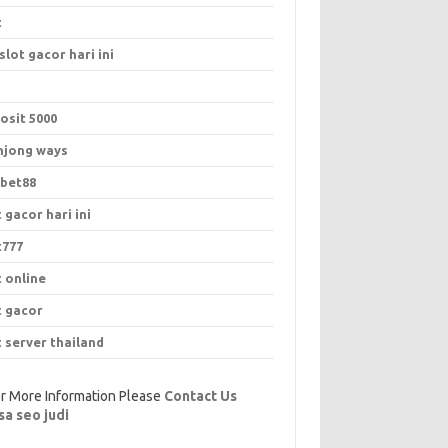
t
 slot gacor hari ini
osit 5000
jong ways
bet88
t gacor hari ini
t777
t online
t gacor
t server thailand
r More Information Please
Contact Us
sa seo judi