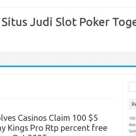
Situs Judi Slot Poker Tog
Sea
for:
R
lves Casinos Claim 100 $5
100
dep
y Kings Pro Rtp percent free
Spin