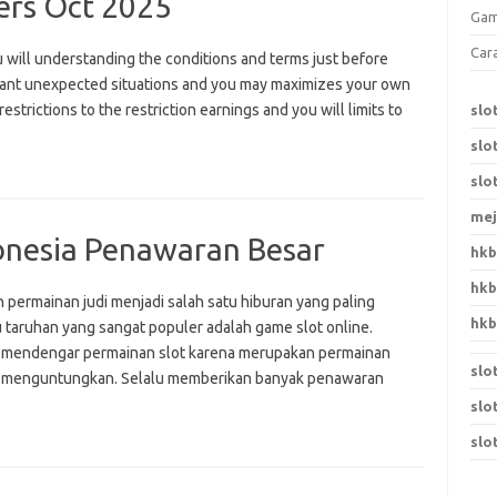
fers Oct 2025
Gam
Car
u will understanding the conditions and terms just before
sant unexpected situations and you may maximizes your own
strictions to the restriction earnings and you will limits to
slo
slo
slo
mej
onesia Penawaran Besar
hk
hk
permainan judi menjadi salah satu hiburan yang paling
hk
taruhan yang sangat populer adalah game slot online.
ng mendengar permainan slot karena merupakan permainan
slo
an menguntungkan. Selalu memberikan banyak penawaran
slo
slo