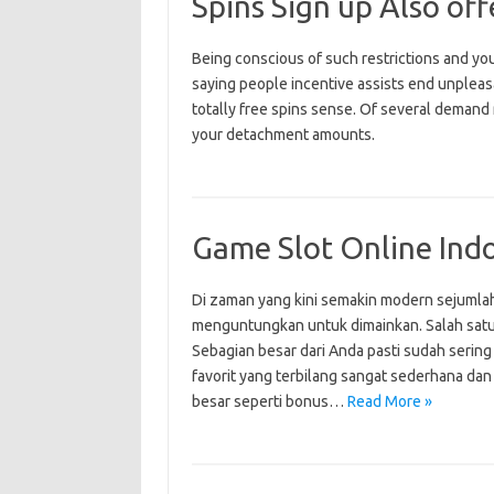
Spins Sign up Also of
Being conscious of such restrictions and yo
saying people incentive assists end unplea
totally free spins sense. Of several demand re
your detachment amounts.
Game Slot Online Ind
Di zaman yang kini semakin modern sejumlah 
menguntungkan untuk dimainkan. Salah satu 
Sebagian besar dari Anda pasti sudah seri
favorit yang terbilang sangat sederhana d
besar seperti bonus…
Read More »