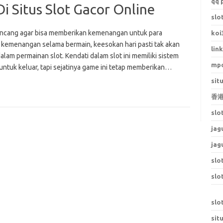
qq 
 Situs Slot Gacor Online
slo
irancang agar bisa memberikan kemenangan untuk para
koi
n kemenangan selama bermain, keesokan hari pasti tak akan
lin
lam permainan slot. Kendati dalam slot ini memiliki sistem
mpo
ntuk keluar, tapi sejatinya game ini tetap memberikan…
sit
香
slo
jag
jag
slo
slo
slo
sit