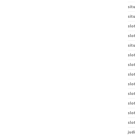
sit
sit
slo
slo
sit
slo
slo
slo
slo
slo
slo
slo
slo
jud