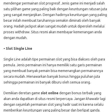
mendengar permainan slot progresif. Jenis game ini menjadi salah
satu pilihan game yang paling baik dengan keuntungan ratusan juta
yang sangat menjanjikan. Dengan hadirnya keuntungan yang paling
besar inilah membuat taruhannya semakin diminati oleh banyak
orang. Hadiah jackpot akan sangat mudah untuk diperoleh melalui
proses withdraw. Situs resmi akan membayar kemenangan anda
dengan mudah.
• Slot Single Line
Single Line adalah tipe permainan slot yang bisa diakses oleh para
pemula. Jenis permainan ini hanya memiliki satu garis permainan
yang membuat banyak pemain bisa memenangkan permainannya
secara mudah. Menawarkan banyak bonus hingga puluhan juta
sehingga permainan ini banyak diburu oleh semua orang.
Demikian deretan game
slot online
dengan bonus terbaik yang
akan anda dapatkan di situs resmi terpercaya. Jangan khawatir lagi
dengan sejumlah permainan slot yang hadir saat ini karena selalu
memberikan keuntungan yang paling besar dan berlipat ganda.