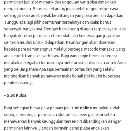
permainan judi slot menarik dan unggulan yang bisa dimainkan
dengan mudah. Bermain sekarang juga melalui agen terpercaya
sehingga akan ada banyak keuntungan yang bisa pemain dapatkan.
Tunggu apa lagi pilih permainan terbaiknya dan klaim bonus
sebanyak-banyaknya. Dengan bergabung di agen terpercaya ini ada
banyak deretan permainan termudah dan kemenangan juga akan
semakin mudah untuk didapatkan. Keuntungan akan diberikan
kepada para pemenangnya melalui berbagai metode transaksi yang
ada seperti transaksi withdraw. Bagi yang ingin bermain segera
melakukan kegiatan bermain nya melalui situs resmi dan untuk Anda
yang belum paham Apa saja permainan termudah yang selalu
memberikan banyak penawaran maka kenali Berikut ini beberapa
pembahasannya.
• Slot Pulsa
Bagi sebagian besar para pemain judi
slot online
mungkin sudah
sering mendengar permainan slot pulsa. Jenis game ini selalu
menawarkan banyak keunggulan tersendiri dibandingkan dengan
permainan lainnya. Dengan bermain game pulsa anda akan