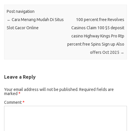
Post navigation
←
Cara Menang Mudah Di Situs
100 percent free Revolves
Slot Gacor Online
Casinos Claim 100 $5 deposit
casino Highway Kings Pro Rtp
percent free Spins Sign up Also
offers Oct 2025
→
Leave a Reply
Your email address will not be published.
Required fields are
marked
*
Comment
*