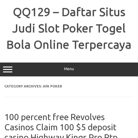
Skip
to
QQ129 – Daftar Situs
content
Judi Slot Poker Togel
Bola Online Terpercaya
Menu
CATEGORY ARCHIVES:
AFA POKER
100 percent free Revolves
Casinos Claim 100 $5 deposit
casino Highway Kings Pro Rtp