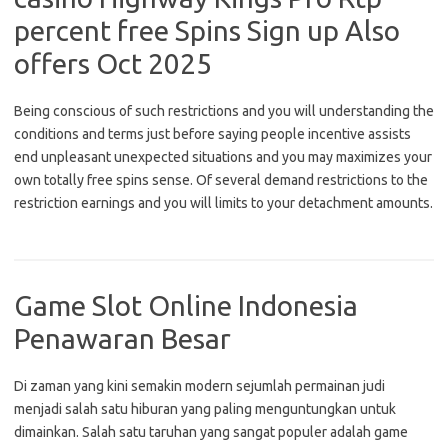
percent free Spins Sign up Also
offers Oct 2025
Being conscious of such restrictions and you will understanding the
conditions and terms just before saying people incentive assists
end unpleasant unexpected situations and you may maximizes your
own totally free spins sense. Of several demand restrictions to the
restriction earnings and you will limits to your detachment amounts.
Game Slot Online Indonesia
Penawaran Besar
Di zaman yang kini semakin modern sejumlah permainan judi
menjadi salah satu hiburan yang paling menguntungkan untuk
dimainkan. Salah satu taruhan yang sangat populer adalah game