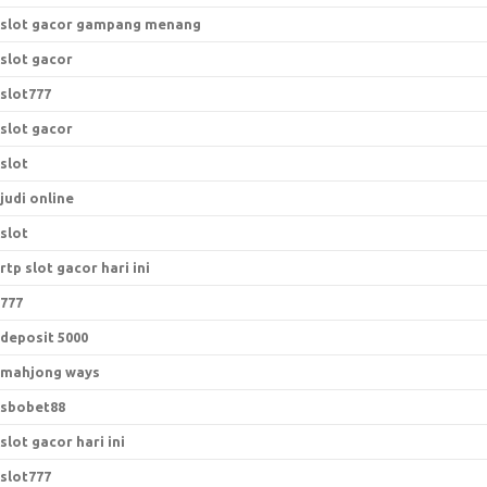
slot gacor gampang menang
slot gacor
slot777
slot gacor
slot
judi online
slot
rtp slot gacor hari ini
777
deposit 5000
mahjong ways
sbobet88
slot gacor hari ini
slot777