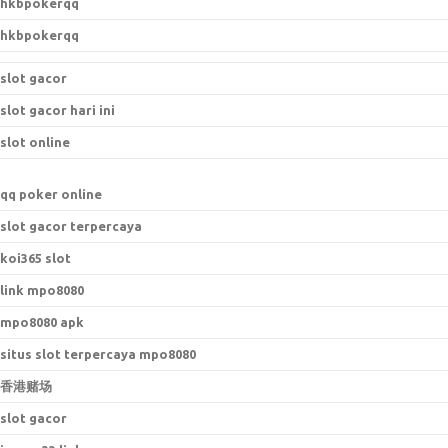
hkbpokerqq
hkbpokerqq
slot gacor
slot gacor hari ini
slot online
qq poker online
slot gacor terpercaya
koi365 slot
link mpo8080
mpo8080 apk
situs slot terpercaya mpo8080
香港赌场
slot gacor