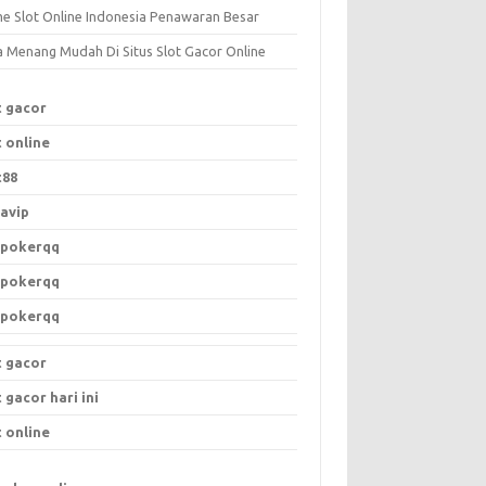
e Slot Online Indonesia Penawaran Besar
a Menang Mudah Di Situs Slot Gacor Online
t gacor
t online
t88
avip
bpokerqq
bpokerqq
bpokerqq
t gacor
t gacor hari ini
t online