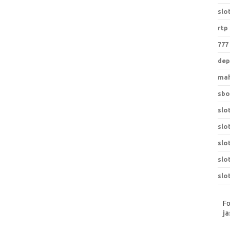
slo
rtp
777
dep
mah
sbo
slo
slo
slo
slo
slo
Fo
ja