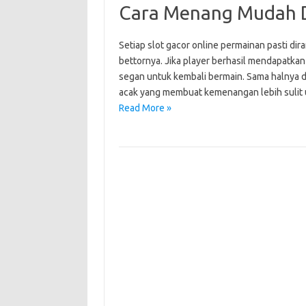
Cara Menang Mudah Di
Setiap slot gacor online permainan pasti d
bettornya. Jika player berhasil mendapatka
segan untuk kembali bermain. Sama halnya da
acak yang membuat kemenangan lebih sulit u
Read More »