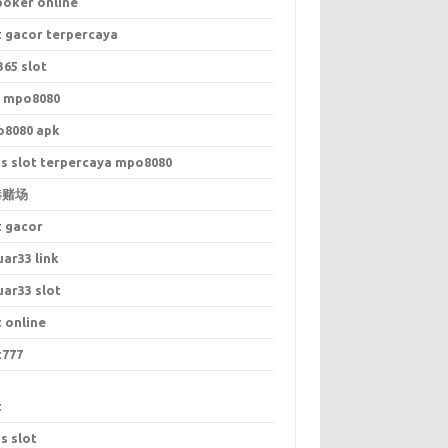
poker online
t gacor terpercaya
365 slot
k mpo8080
8080 apk
us slot terpercaya mpo8080
港赌场
t gacor
uar33 link
uar33 slot
t online
t777
t
us slot