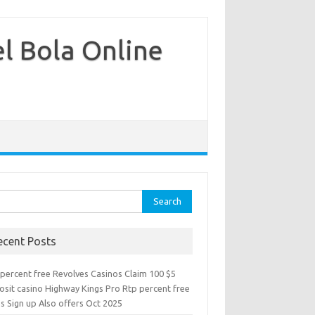
el Bola Online
rch
ecent Posts
 percent free Revolves Casinos Claim 100 $5
osit casino Highway Kings Pro Rtp percent free
s Sign up Also offers Oct 2025