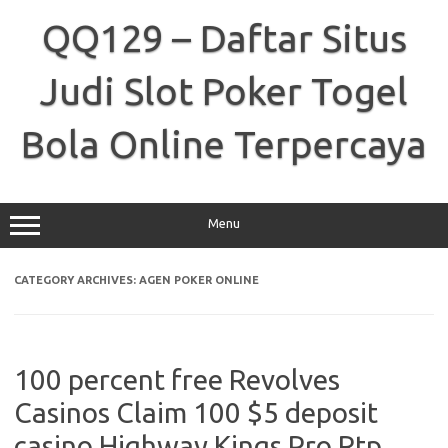
Skip
to
QQ129 – Daftar Situs
content
Judi Slot Poker Togel
Bola Online Terpercaya
Menu
CATEGORY ARCHIVES:
AGEN POKER ONLINE
100 percent free Revolves
Casinos Claim 100 $5 deposit
casino Highway Kings Pro Rtp