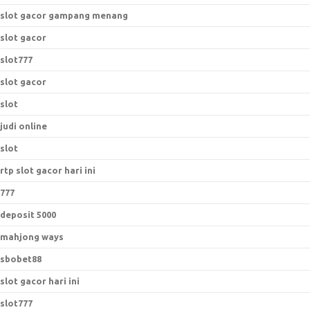
slot gacor gampang menang
slot gacor
slot777
slot gacor
slot
judi online
slot
rtp slot gacor hari ini
777
deposit 5000
mahjong ways
sbobet88
slot gacor hari ini
slot777