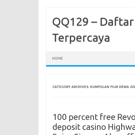
Skip
to
content
QQ129 – Daftar 
Terpercaya
HOME
CATEGORY ARCHIVES:
KUMPULAN FILM DEWA JU
100 percent free Revo
deposit casino Highwa