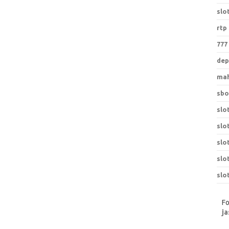
slo
rtp
777
dep
mah
sbo
slo
slo
slo
slo
slo
Fo
ja