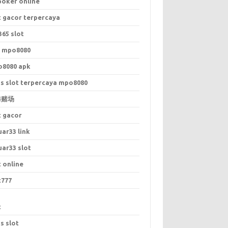
poker online
t gacor terpercaya
365 slot
k mpo8080
8080 apk
us slot terpercaya mpo8080
港赌场
t gacor
uar33 link
uar33 slot
t online
t777
t
us slot