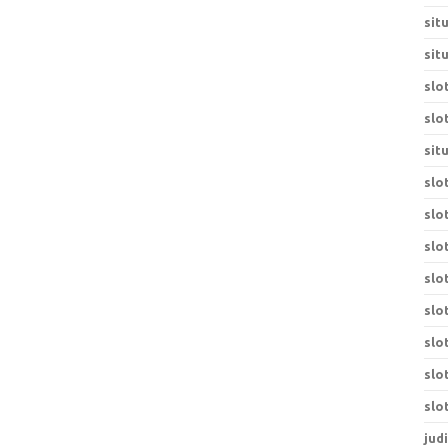
sit
sit
slo
slo
sit
slo
slo
slo
slo
slo
slo
slo
slo
jud