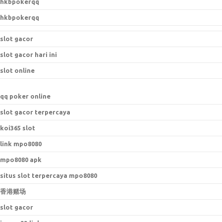
hkbpokerqq
hkbpokerqq
slot gacor
slot gacor hari ini
slot online
qq poker online
slot gacor terpercaya
koi365 slot
link mpo8080
mpo8080 apk
situs slot terpercaya mpo8080
香港赌场
slot gacor