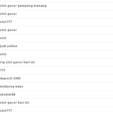
slot gacor gampang menang
slot gacor
slot777
slot gacor
slot
judi online
slot
rtp slot gacor hari ini
777
deposit 5000
mahjong ways
sbobet88
slot gacor hari ini
slot777