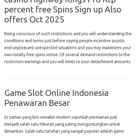
percent free Spins Sign up Also
offers Oct 2025
Being conscious of such restrictions and you will understanding the
conditions and terms just before saying people incentive assists
end unpleasant unexpected situations and you may maximizes your
own totally free spins sense. Of several demand restrictions to the
restriction earnings and you will limits to your detachment amounts.
Game Slot Online Indonesia
Penawaran Besar
Di zaman yang kini semakin modern sejumlah permainan judi
menjadi salah satu hiburan yang paling menguntungkan untuk
dimainkan. Salah satu taruhan yang sangat populer adalah game