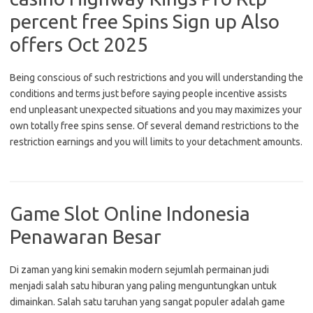
percent free Spins Sign up Also
offers Oct 2025
Being conscious of such restrictions and you will understanding the
conditions and terms just before saying people incentive assists
end unpleasant unexpected situations and you may maximizes your
own totally free spins sense. Of several demand restrictions to the
restriction earnings and you will limits to your detachment amounts.
Game Slot Online Indonesia
Penawaran Besar
Di zaman yang kini semakin modern sejumlah permainan judi
menjadi salah satu hiburan yang paling menguntungkan untuk
dimainkan. Salah satu taruhan yang sangat populer adalah game