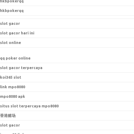
hkbpokerqq
hkbpokerqq
slot gacor
slot gacor hari ini
slot online
qq poker online
slot gacor terpercaya
koi365 slot
link mpo8080
mpo8080 apk
situs slot terpercaya mpo8080
香港赌场
slot gacor