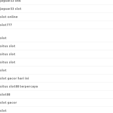
jaguar33 link
jaguar33 slot
slot online
slot777
slot
situs slot
situs slot
situs slot
slot
slot gacor hari ini
situs slot88 terpercaya
slot88
slot gacor
slot