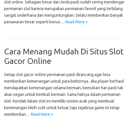
slot online. Sebagian besar dari Anda pasti sudah sering mendengar
permainan slot karena merupakan permainan favorit yang terbilang
sangat sederhana dan menguntungkan. Selalu memberikan banyak
penawaran besar seperti bonus…
Read More »
Cara Menang Mudah Di Situs Slot
Gacor Online
Setiap slot gacor online permainan pasti dirancang agar bisa
memberikan kemenangan untuk para bettornya. Jika player berhasil
mendapatkan kemenangan selama bermain, keesokan hari pasti tak
akan segan untuk kembali bermain. Sama halnya dalam permainan
slot. Kendati dalam slot ini memiliki sistem acak yang membuat
kemenangan lebih sulit untuk keluar, tapi sejatinya game ini tetap
memberikan…
Read More »