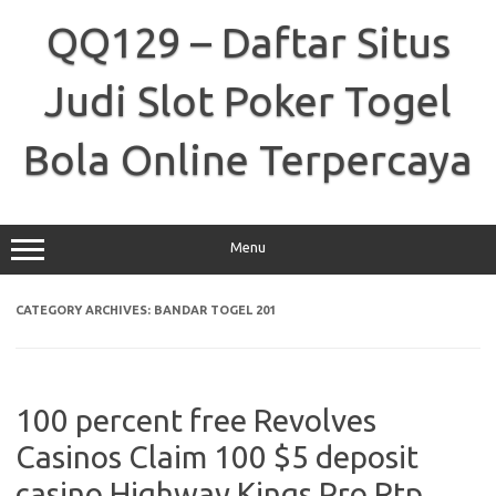
Skip
to
QQ129 – Daftar Situs
content
Judi Slot Poker Togel
Bola Online Terpercaya
Menu
CATEGORY ARCHIVES:
BANDAR TOGEL 201
100 percent free Revolves
Casinos Claim 100 $5 deposit
casino Highway Kings Pro Rtp