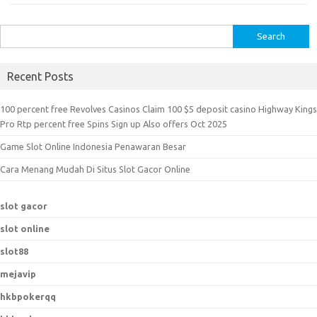
S
e
a
Recent Posts
r
c
100 percent free Revolves Casinos Claim 100 $5 deposit casino Highway Kings
h
Pro Rtp percent free Spins Sign up Also offers Oct 2025
f
Game Slot Online Indonesia Penawaran Besar
o
r
Cara Menang Mudah Di Situs Slot Gacor Online
:
slot gacor
slot online
slot88
mejavip
hkbpokerqq