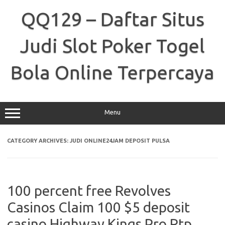
Skip
to
QQ129 – Daftar Situs
content
Judi Slot Poker Togel
Bola Online Terpercaya
Menu
CATEGORY ARCHIVES:
JUDI ONLINE24JAM DEPOSIT PULSA
100 percent free Revolves
Casinos Claim 100 $5 deposit
casino Highway Kings Pro Rtp