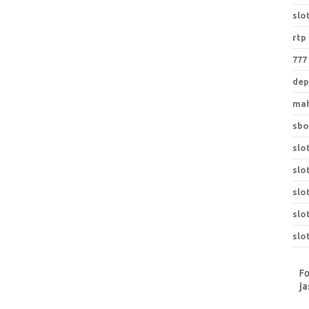
slo
rtp
777
dep
mah
sbo
slo
slo
slo
slo
slo
Fo
ja