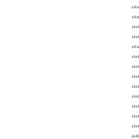
sit
sit
slo
slo
sit
slo
slo
slo
slo
slo
slo
slo
slo
jud