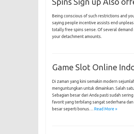
Spins Sign up Also of
Being conscious of such restrictions and yo
saying people incentive assists end unplea
totally free spins sense. Of several demand re
your detachment amounts.
Game Slot Online Ind
Di zaman yang kini semakin modern sejumlah 
menguntungkan untuk dimainkan. Salah satu 
Sebagian besar dari Anda pasti sudah seri
favorit yang terbilang sangat sederhana d
besar seperti bonus…
Read More »