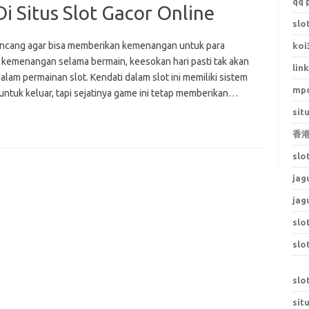
qq 
 Situs Slot Gacor Online
slo
irancang agar bisa memberikan kemenangan untuk para
koi
n kemenangan selama bermain, keesokan hari pasti tak akan
lin
lam permainan slot. Kendati dalam slot ini memiliki sistem
mpo
ntuk keluar, tapi sejatinya game ini tetap memberikan…
sit
香
slo
jag
jag
slo
slo
slo
sit