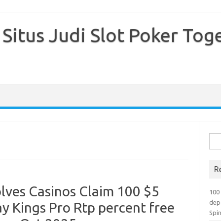
Situs Judi Slot Poker Tog
Sea
for:
R
lves Casinos Claim 100 $5
100
dep
y Kings Pro Rtp percent free
Spin