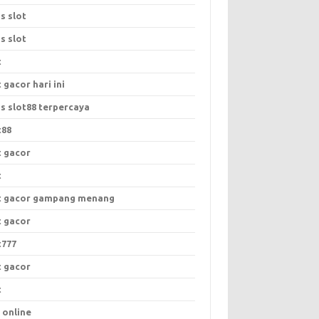
us slot
us slot
t
t gacor hari ini
us slot88 terpercaya
t88
t gacor
t
t gacor gampang menang
t gacor
t777
t gacor
t
i online