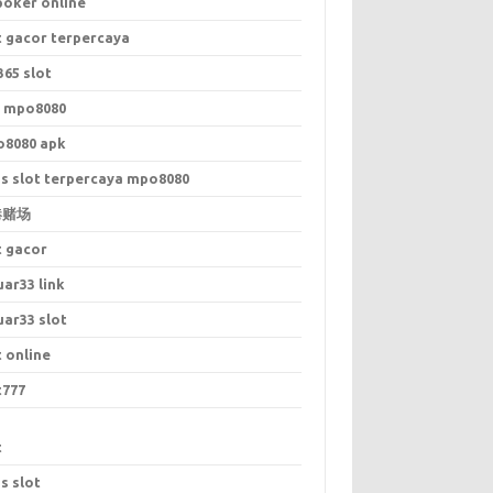
poker online
t gacor terpercaya
365 slot
k mpo8080
8080 apk
us slot terpercaya mpo8080
港赌场
t gacor
uar33 link
uar33 slot
t online
t777
t
us slot