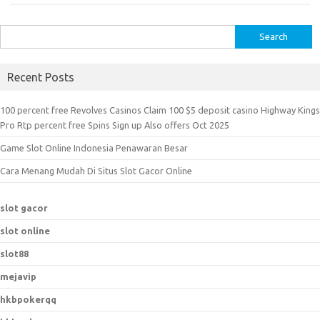
S
e
a
Recent Posts
r
c
100 percent free Revolves Casinos Claim 100 $5 deposit casino Highway Kings
h
Pro Rtp percent free Spins Sign up Also offers Oct 2025
f
Game Slot Online Indonesia Penawaran Besar
o
r
Cara Menang Mudah Di Situs Slot Gacor Online
:
slot gacor
slot online
slot88
mejavip
hkbpokerqq