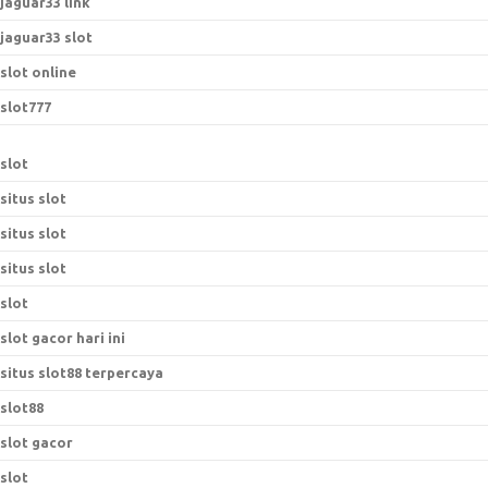
jaguar33 link
jaguar33 slot
slot online
slot777
slot
situs slot
situs slot
situs slot
slot
slot gacor hari ini
situs slot88 terpercaya
slot88
slot gacor
slot