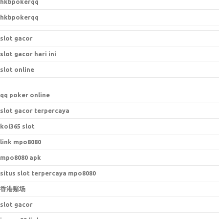
hkbpokerqq
hkbpokerqq
slot gacor
slot gacor hari ini
slot online
qq poker online
slot gacor terpercaya
koi365 slot
link mpo8080
mpo8080 apk
situs slot terpercaya mpo8080
香港赌场
slot gacor