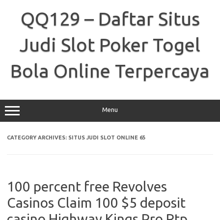
Skip
to
QQ129 – Daftar Situs
content
Judi Slot Poker Togel
Bola Online Terpercaya
Menu
CATEGORY ARCHIVES:
SITUS JUDI SLOT ONLINE 65
100 percent free Revolves
Casinos Claim 100 $5 deposit
casino Highway Kings Pro Rtp