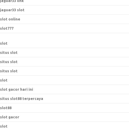
jaguar33 link
jaguar33 slot
slot online
slot777
slot
situs slot
situs slot
situs slot
slot
slot gacor hari ini
situs slot88 terpercaya
slot88
slot gacor
slot