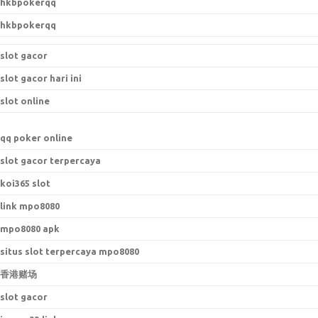
hkbpokerqq
hkbpokerqq
slot gacor
slot gacor hari ini
slot online
qq poker online
slot gacor terpercaya
koi365 slot
link mpo8080
mpo8080 apk
situs slot terpercaya mpo8080
香港赌场
slot gacor