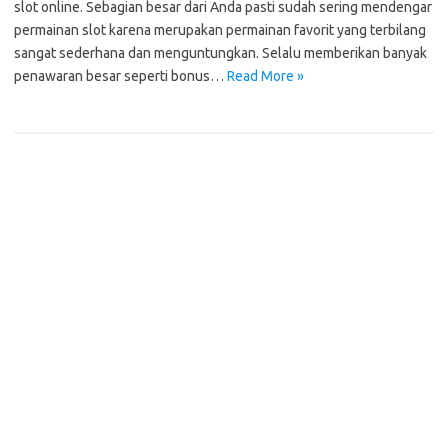
slot online. Sebagian besar dari Anda pasti sudah sering mendengar
permainan slot karena merupakan permainan favorit yang terbilang
sangat sederhana dan menguntungkan. Selalu memberikan banyak
penawaran besar seperti bonus…
Read More »
Cara Menang Mudah Di Situs Slot
Gacor Online
Setiap slot gacor online permainan pasti dirancang agar bisa
memberikan kemenangan untuk para bettornya. Jika player berhasil
mendapatkan kemenangan selama bermain, keesokan hari pasti tak
akan segan untuk kembali bermain. Sama halnya dalam permainan
slot. Kendati dalam slot ini memiliki sistem acak yang membuat
kemenangan lebih sulit untuk keluar, tapi sejatinya game ini tetap
memberikan…
Read More »