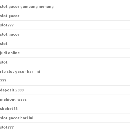
slot gacor gampang menang
slot gacor
slot777
slot gacor
slot
judi online
slot
rtp slot gacor hari ini
777
deposit 5000
mahjong ways
sbobet88
slot gacor hari ini
slot777