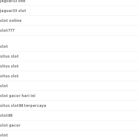
jaguar33 link
jaguar33 slot
slot online
slot777
slot
situs slot
situs slot
situs slot
slot
slot gacor hari ini
situs slot88 terpercaya
slot88
slot gacor
slot