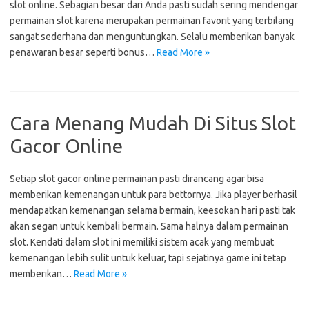
slot online. Sebagian besar dari Anda pasti sudah sering mendengar
permainan slot karena merupakan permainan favorit yang terbilang
sangat sederhana dan menguntungkan. Selalu memberikan banyak
penawaran besar seperti bonus…
Read More »
Cara Menang Mudah Di Situs Slot
Gacor Online
Setiap slot gacor online permainan pasti dirancang agar bisa
memberikan kemenangan untuk para bettornya. Jika player berhasil
mendapatkan kemenangan selama bermain, keesokan hari pasti tak
akan segan untuk kembali bermain. Sama halnya dalam permainan
slot. Kendati dalam slot ini memiliki sistem acak yang membuat
kemenangan lebih sulit untuk keluar, tapi sejatinya game ini tetap
memberikan…
Read More »