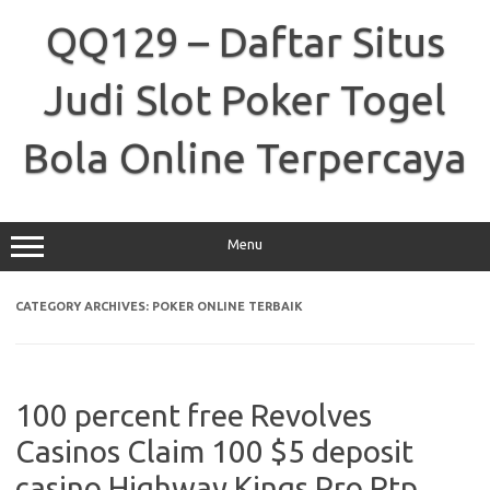
Skip
to
QQ129 – Daftar Situs
content
Judi Slot Poker Togel
Bola Online Terpercaya
Menu
CATEGORY ARCHIVES:
POKER ONLINE TERBAIK
100 percent free Revolves
Casinos Claim 100 $5 deposit
casino Highway Kings Pro Rtp