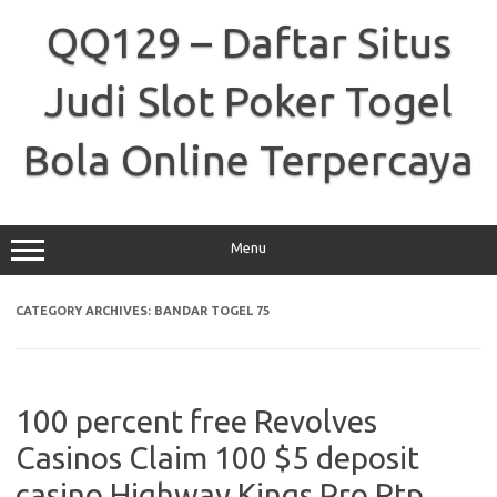
Skip
to
QQ129 – Daftar Situs
content
Judi Slot Poker Togel
Bola Online Terpercaya
Menu
CATEGORY ARCHIVES:
BANDAR TOGEL 75
100 percent free Revolves
Casinos Claim 100 $5 deposit
casino Highway Kings Pro Rtp