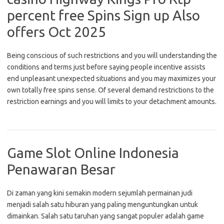
percent free Spins Sign up Also
offers Oct 2025
Being conscious of such restrictions and you will understanding the
conditions and terms just before saying people incentive assists
end unpleasant unexpected situations and you may maximizes your
own totally free spins sense. Of several demand restrictions to the
restriction earnings and you will limits to your detachment amounts.
Game Slot Online Indonesia
Penawaran Besar
Di zaman yang kini semakin modern sejumlah permainan judi
menjadi salah satu hiburan yang paling menguntungkan untuk
dimainkan. Salah satu taruhan yang sangat populer adalah game