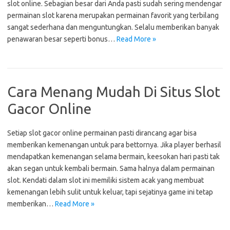
slot online. Sebagian besar dari Anda pasti sudah sering mendengar
permainan slot karena merupakan permainan favorit yang terbilang
sangat sederhana dan menguntungkan. Selalu memberikan banyak
penawaran besar seperti bonus…
Read More »
Cara Menang Mudah Di Situs Slot
Gacor Online
Setiap slot gacor online permainan pasti dirancang agar bisa
memberikan kemenangan untuk para bettornya. Jika player berhasil
mendapatkan kemenangan selama bermain, keesokan hari pasti tak
akan segan untuk kembali bermain. Sama halnya dalam permainan
slot. Kendati dalam slot ini memiliki sistem acak yang membuat
kemenangan lebih sulit untuk keluar, tapi sejatinya game ini tetap
memberikan…
Read More »