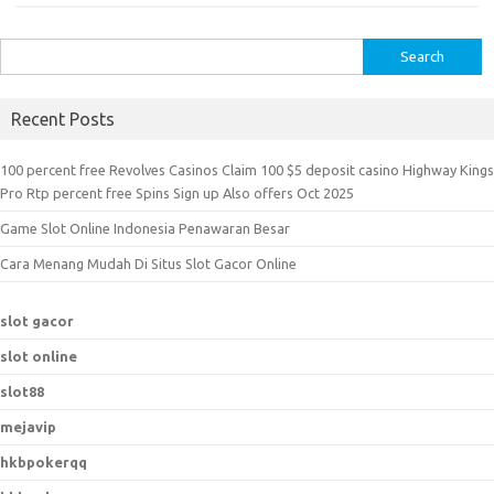
S
e
a
Recent Posts
r
c
100 percent free Revolves Casinos Claim 100 $5 deposit casino Highway Kings
h
Pro Rtp percent free Spins Sign up Also offers Oct 2025
f
Game Slot Online Indonesia Penawaran Besar
o
r
Cara Menang Mudah Di Situs Slot Gacor Online
:
slot gacor
slot online
slot88
mejavip
hkbpokerqq